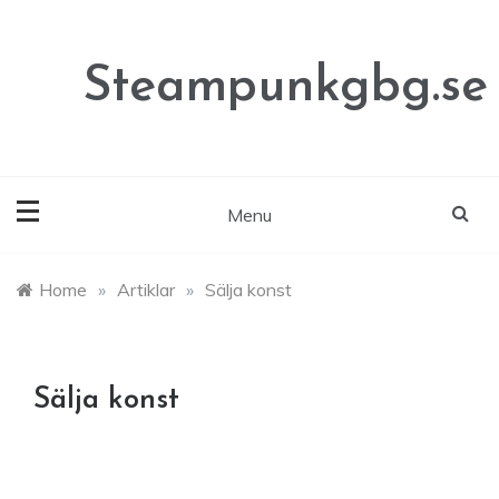
Skip
to
content
Steampunkgbg.se
Menu
Home
»
Artiklar
»
Sälja konst
Sälja konst