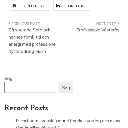
PINTEREST
LINKEDIN
Indlægsnavigation
Så sparade Sara och
Trafiksskola Västerås
hennes familj tid och
energi med professionell
flyttstädning Malm
Søg
Søg
Recent Posts
Escort som svenskt cigarettmärke i vardag och minne
Vad är billigt för en öl?