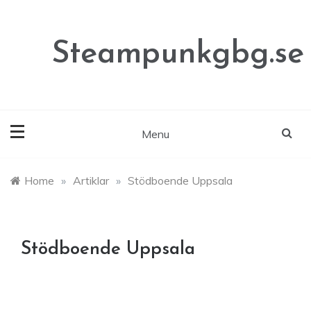
Skip
to
content
Steampunkgbg.se
Menu
Home
»
Artiklar
»
Stödboende Uppsala
Stödboende Uppsala