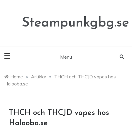
Skip
to
content
Steampunkgbg.se
Menu
Home
»
Artiklar
»
THCH och THCJD vapes hos
Halooba.se
THCH och THCJD vapes hos
Halooba.se